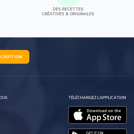
Produits à tartiner
Mousses et Bavarois
DES RECETTES
Rubans & Bolducs
CRÉATIVES & ORIGINALES
Biscuits de voyage
Huiles & Graisses
Crèmes pâtissières, mousseline & autres
Décors Saisonniers
Cakes et Fondants
Génoises
Décors Noël
Meringues
Décors Pâques
Autres
Epiphanie
SCRIPTION
Décors Fêtes Blanches
Autres Décors
Produits pour Glaces
Sucres et Fondants
NOUS
TÉLÉCHARGEZ L’APPLICATION
Cassonnade
Fondants
Glucose
Miels
Sucre semoule