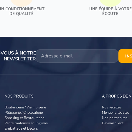
Impression alimentaire
Volaille
Décors caramel
UN CONDITIONNEMENT
UNE ÉQUIPE À VOTRE
Papiers Cuissons et Films Étirables
Frais
DE QUALITÉ
ÉCOUTE
Surgelé
Confiseries
Papier Mousseline
Bonbons de comptoir
Dragées
Feuilles Guitare
Friandises
-VOUS À NOTRE
IN
Chocolat de pâques
NEWSLETTER
Moules Papier, Carton et Bois
Chocolat de noël
Moules Papier
Fourrages et Garnitures
Fourrages aux fruits
NOS PRODUITS
À PROPOS DE 
Fourrages croustillants
Boulangerie / Viennoiserie
Nos recettes
Garnitures
Pâtisserie / Chocolaterie
Mentions légales
Snacking et Restauration
Nos partenaires
Petits matériels et Hygiène
Devenir client
Sauces desserts
Emballage et Décors