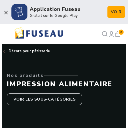
Application Fuseau
VOIR
Boulangerie / Viennoiserie
Gratuit sur le Google Play
Pâtisserie / Chocolaterie
0
Snacking et Restauration
Décors pour pâtisserie
Petits matériels et Hygiène
Nos produits
Emballage et Décors
IMPRESSION ALIMENTAIRE
VOIR LES SOUS-CATÉGORIES
NOS RECETTES
NOTRE HISTOIRE
NOTRE FORCE DE VENTE
CONTACT