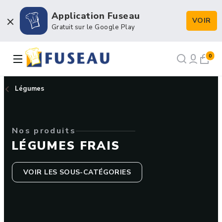
Application Fuseau
VOIR
Boulangerie / Viennoiserie
Gratuit sur le Google Play
Pâtisserie / Chocolaterie
0
Snacking et Restauration
Légumes
Petits matériels et Hygiène
Nos produits
Emballage et Décors
LÉGUMES FRAIS
VOIR LES SOUS-CATÉGORIES
NOS RECETTES
NOTRE HISTOIRE
NOTRE FORCE DE VENTE
CONTACT