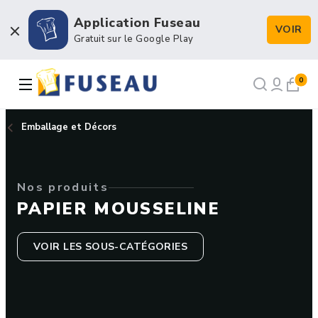
Application Fuseau
VOIR
Boulangerie / Viennoiserie
Gratuit sur le Google Play
Pâtisserie / Chocolaterie
0
Snacking et Restauration
Emballage et Décors
Petits matériels et Hygiène
Nos produits
Emballage et Décors
PAPIER MOUSSELINE
VOIR LES SOUS-CATÉGORIES
NOS RECETTES
NOTRE HISTOIRE
NOTRE FORCE DE VENTE
CONTACT