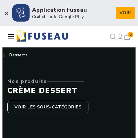
Application Fuseau
VOIR
Boulangerie / Viennoiserie
Gratuit sur le Google Play
Pâtisserie / Chocolaterie
0
Snacking et Restauration
Desserts
Petits matériels et Hygiène
Nos produits
Emballage et Décors
CRÈME DESSERT
VOIR LES SOUS-CATÉGORIES
NOS RECETTES
NOTRE HISTOIRE
NOTRE FORCE DE VENTE
CONTACT