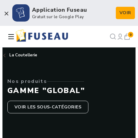
Application Fuseau
VOIR
Boulangerie / Viennoiserie
Gratuit sur le Google Play
Pâtisserie / Chocolaterie
0
Snacking et Restauration
La Coutellerie
Petits matériels et Hygiène
Nos produits
Emballage et Décors
GAMME "GLOBAL"
VOIR LES SOUS-CATÉGORIES
NOS RECETTES
NOTRE HISTOIRE
NOTRE FORCE DE VENTE
CONTACT