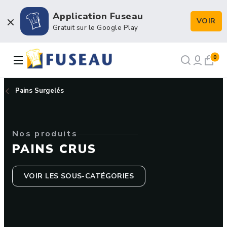
Application Fuseau
VOIR
Boulangerie / Viennoiserie
Gratuit sur le Google Play
Pâtisserie / Chocolaterie
0
Snacking et Restauration
Pains Surgelés
Petits matériels et Hygiène
Nos produits
Emballage et Décors
PAINS CRUS
VOIR LES SOUS-CATÉGORIES
NOS RECETTES
NOTRE HISTOIRE
NOTRE FORCE DE VENTE
CONTACT